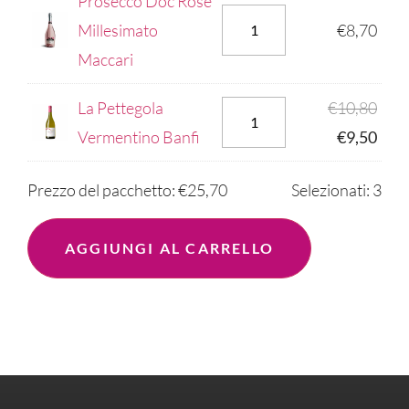
Prosecco Doc Rosè
Millesimato
€
8,70
Maccari
La Pettegola
€
10,80
Vermentino Banfi
€
9,50
Prezzo del pacchetto:
€
25,70
Selezionati:
3
AGGIUNGI AL CARRELLO