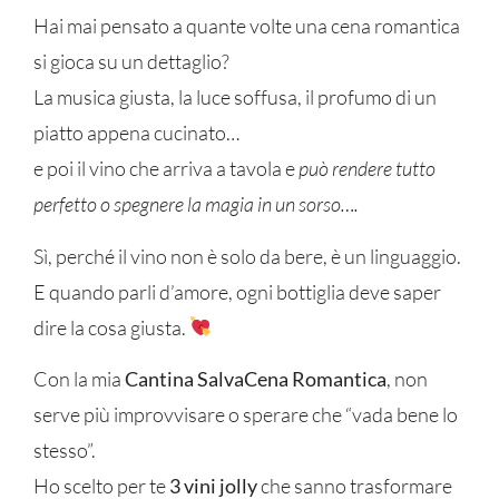
Hai mai pensato a quante volte una cena romantica
si gioca su un dettaglio?
La musica giusta, la luce soffusa, il profumo di un
piatto appena cucinato…
e poi il vino che arriva a tavola e
può rendere tutto
perfetto o spegnere la magia in un sorso….
Sì, perché il vino non è solo da bere, è un linguaggio.
E quando parli d’amore, ogni bottiglia deve saper
dire la cosa giusta.
Con la mia
Cantina SalvaCena Romantica
, non
serve più improvvisare o sperare che “vada bene lo
stesso”.
Ho scelto per te
3 vini jolly
che sanno trasformare