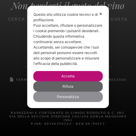
Non perderti il gusto del vino
✕
Questo sito utilizza cookie tecnici e di
CERCA TROVA ASSAGGIA SPERIMENTA GUSTA
profilazione.
GIOISCI
Puoi accettare, rifiutare o personalizzare
i cookie premendo i pulsanti desiderati.
Chiudendo questa informativa
continuerai senza accettare.
Accettando, sei consapevole che i tuoi
dati personali possono essere raccolti
allo scopo di personalizzare e misurare
l'efficacia della pubblicità.
Accetta
TERMINI E CONDIZIONI
RESI E DIRITTO DI RECESSO
PRIVACY CENTER
Rifiuta
Personalizza
RAVAZZANI E FORTUNATO DI LIMIDO RODOLFO & C. SNC
VIA DELLA VECCHIA STAZIONE 104/106 GORLA MAGGIORE
(VA)
P.IVA: 00196550123 - REA VA-94217