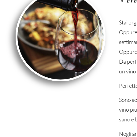
Stai org
Oppure c
settima
Oppure 
Da perf
un vino
Perfetto
Sono so
vino pi
sano e b
Negli a