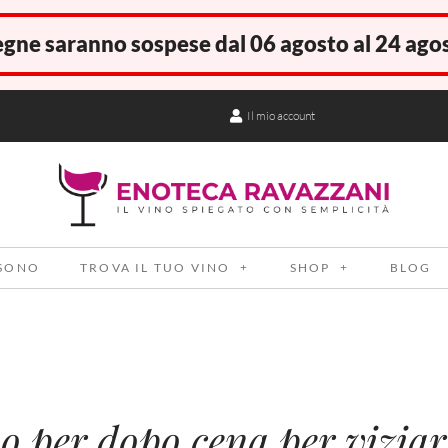
gne saranno sospese dal 06 agosto al 24 ago
Il mio account
 SONO
TROVA IL TUO VINO
SHOP
BLOG
o per dopo cena per viziar