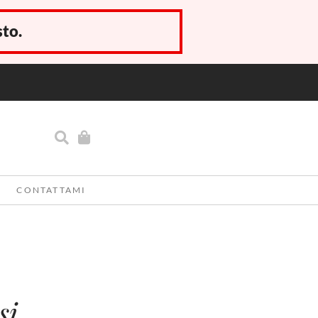
sto.
CONTATTAMI
si