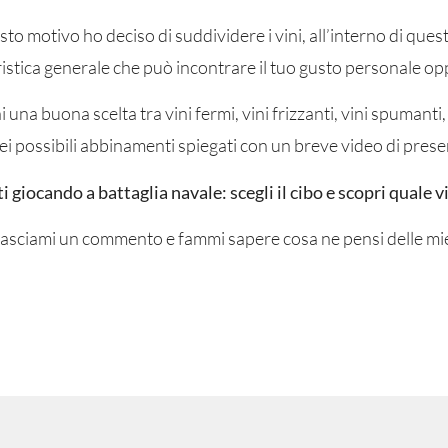
to motivo ho deciso di suddividere i vini, all’interno di quest
istica generale che può incontrare il tuo gusto personale op
 una buona scelta tra vini fermi, vini frizzanti, vini spumanti,
ei possibili abbinamenti spiegati con un breve video di prese
i giocando a battaglia navale: scegli il cibo e scopri quale v
a lasciami un commento e fammi sapere cosa ne pensi delle m