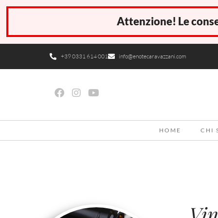
Attenzione! Le conse
+39 0331 614 001
info@enotecaravazzani.com
HOME
CHI
Vin