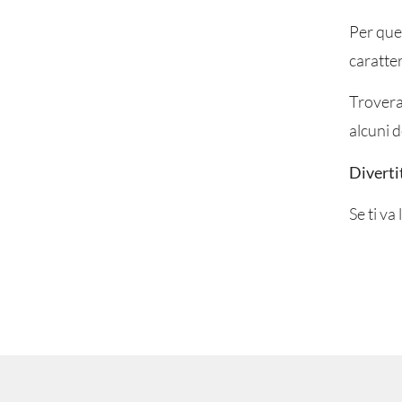
Per ques
caratter
Troverai
alcuni d
Divertit
Se ti v