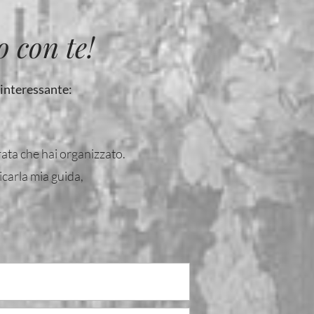
 con te!
 interessante:
rata che hai organizzato.
ricarla mia guida,