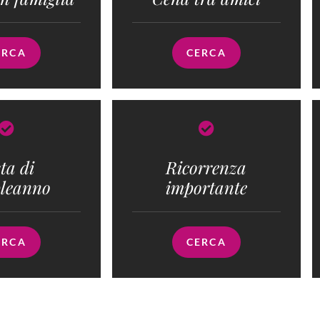
ERCA
CERCA
ta di
Ricorrenza
leanno
importante
ERCA
CERCA