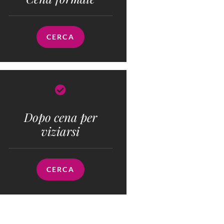
CERCA
Dopo cena per
viziarsi
CERCA