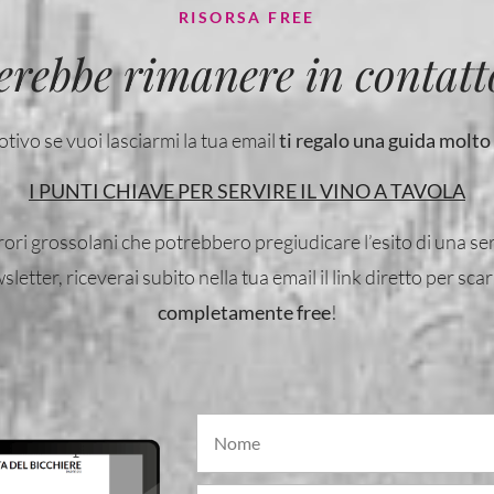
RISORSA FREE
erebbe rimanere in contatto
tivo se vuoi lasciarmi la tua email
ti regalo una guida molto
I PUNTI CHIAVE PER SERVIRE IL VINO A TAVOLA
ori grossolani che potrebbero pregiudicare l’esito di una se
wsletter, riceverai subito nella tua email il link diretto per sca
completamente free
!