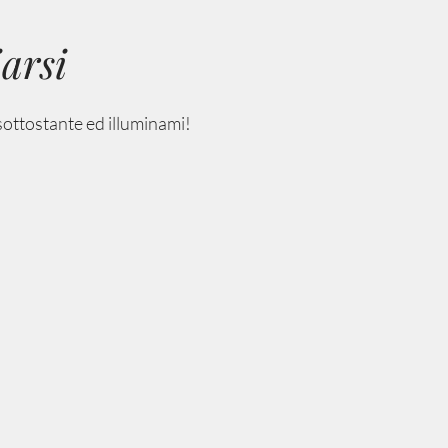
iarsi
e sottostante ed illuminami!