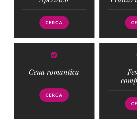
CERCA
C
Cena romantica
Fes
comp
CERCA
C