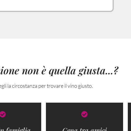
ione non è quella giusta...?
egli la circostanza per trovare il vino giusto.
n famiglia​
Cena tra amici