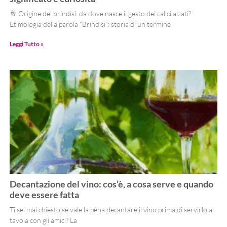
🥂 Origine del brindisi: da dove nasce il gesto dei calici alzati?
Etimologia della parola “Brindisi”: storia di un termine
Leggi Tutto »
Decantazione del vino: cos’è, a cosa serve e quando
deve essere fatta
Ti sei mai chiesto se vale la pena decantare il vino prima di servirlo a
tavola con gli amici? La