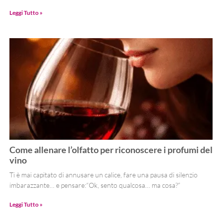
Leggi Tutto »
Come allenare l’olfatto per riconoscere i profumi del
vino
Ti è mai capitato di annusare un calice, fare una pausa di silenzio
imbarazzante… e pensare:“Ok, sento qualcosa… ma cosa?”
Leggi Tutto »