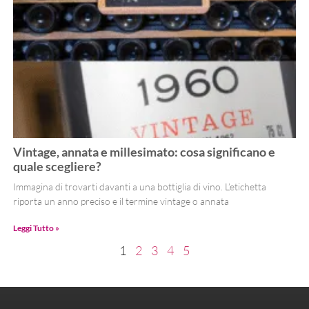
Vintage, annata e millesimato: cosa significano e
quale scegliere?
Immagina di trovarti davanti a una bottiglia di vino. L’etichetta
riporta un anno preciso e il termine vintage o annata
Leggi Tutto »
1
2
3
4
5