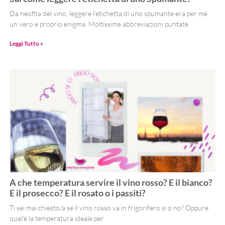
Da neofita del vino, leggere l’etichetta di uno spumante era per me
un vero e proprio enigma. Moltissime abbreviazioni puntate
Leggi Tutto »
A che temperatura servire il vino rosso? E il bianco?
E il prosecco? E il rosato o i passiti?
Ti sei mai chiesto/a se il vino rosso va in frigorifero si o no? Oppure
qual’è la temperatura ideale per