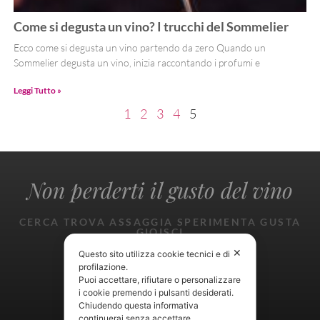
Come si degusta un vino? I trucchi del Sommelier
Ecco come si degusta un vino partendo da zero Quando un
Sommelier degusta un vino, inizia raccontando i profumi e
Leggi Tutto »
1
2
3
4
5
Non perderti il gusto del vino
CERCA TROVA ASSAGGIA SPERIMENTA GUSTA
GIOISCI
✕
Questo sito utilizza cookie tecnici e di
profilazione.
Puoi accettare, rifiutare o personalizzare
i cookie premendo i pulsanti desiderati.
Chiudendo questa informativa
continuerai senza accettare.