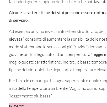
facendoti godere appieno del bicchiere che hai davanti
Alcune caratteristiche dei vini possono essere rinfor
di servizio.
Ad esempio un vino invecchiato e ben strutturato, deg
elevata
“, consente di aumentare la sensibilità delle nos
modo si attenuano le sensazioni più “ruvide” derivanti d
giovane andrà degustato ad una temperatura “
leggerm
meglio queste caratteristiche. Inoltre, le basse temper
tipiche dei vini dolci, che degustati a temperature elev
Per fare ciò comunque bisogna sapere entro quale range
mito della temperatura ambiente. Vogliamo quindi capir
“leggermente più bassa”
INDICE