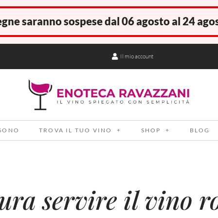
gne saranno sospese dal 06 agosto al 24 ago
Il mio account
 SONO
TROVA IL TUO VINO
SHOP
BLOG
ra servire il vino ro