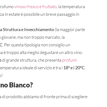
 profumo
vinoso fresco e fruttato
, la temperatura
a in estate è possibile un breve passaggio in
a Struttura e Invecchiamento
(la maggior parte
 giovane, ma non troppo marcato, la
°C
. Per questa tipologia non consiglio un
na è troppo alta meglio degustare un altro vino.
e
di grande struttura, che presenta
profumi
emperatura ideale di servizio è tra i
18° e i 20°C
.
o!
ino Bianco?
a di prodotto abbiamo di fronte prima di scegliere