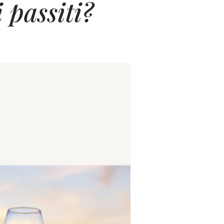
i passiti?
?