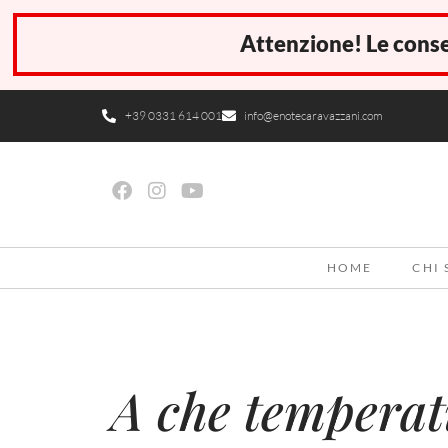
Attenzione! Le conse
+39 0331 614 001
info@enotecaravazzani.com
HOME
CHI
A che temperatu