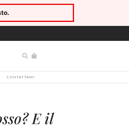
sto.
CONTATTAMI
sso? E il