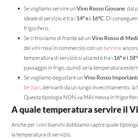
Se vogliamo servire un
Vino Rosso Giovane
, dal
ideale di servizio è tra i
14° e i 16°C
. Di conseguenz
frigorifero.
Se ci troviamo di fronte ad un
Vino Rosso di Medi
dei vini rossi in commercio) con un
tannino
ancora
temperatura di servizio si alza ed è tra i
16° e i 18
passaggio in frigo, quindi se la temperatura ester
Se vogliamo degustare un
Vino Rosso Important
terziari
, derivanti da un lungo invecchiamento, la t
Questa tipologia NON va MAI messa in frigorifer
A quale temperatura servire il V
Anche per i vini bianchi dobbiamo capire quale tipologi
la temperatura di servizio.