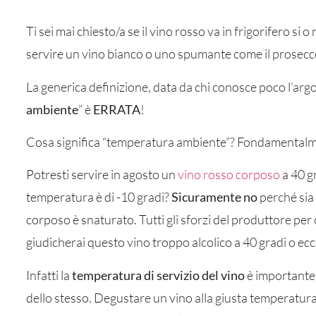
Ti sei mai chiesto/a se il vino rosso va in frigorifero si
servire un vino bianco o uno spumante come il prosecc
La generica definizione, data da chi conosce poco l’arg
ambiente
” è
ERRATA
!
Cosa significa “temperatura ambiente”? Fondamentalm
Potresti servire in agosto un
vino rosso corposo
a 40 g
temperatura è di -10 gradi?
Sicuramente no
perché sia 
corposo è snaturato. Tutti gli sforzi del produttore per
giudicherai questo vino troppo alcolico a 40 gradi o ec
Infatti la
temperatura di servizio del vino
è importante
dello stesso. Degustare un vino alla giusta temperatur