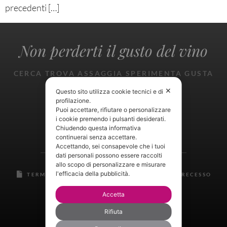
precedenti […]
Non perderti il gusto del vino
CERCA TROVA ASSAGGIA SPERIMENTA GUSTA
GIOISCI
✕
Questo sito utilizza cookie tecnici e di
profilazione.
Puoi accettare, rifiutare o personalizzare
i cookie premendo i pulsanti desiderati.
Chiudendo questa informativa
continuerai senza accettare.
Accettando, sei consapevole che i tuoi
dati personali possono essere raccolti
allo scopo di personalizzare e misurare
l'efficacia della pubblicità.
TERMINI E CONDIZIONI
RESI E DIRITTO DI RECESSO
PRIVACY CENTER
Accetta
Rifiuta