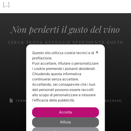
[…]
Non perderti il gusto del vino
CERCA TROVA ASSAGGIA SPERIMENTA GUSTA
GIOISCI
✕
Questo sito utilizza cookie tecnici e di
profilazione.
Puoi accettare, rifiutare o personalizzare
i cookie premendo i pulsanti desiderati.
Chiudendo questa informativa
continuerai senza accettare.
Accettando, sei consapevole che i tuoi
dati personali possono essere raccolti
allo scopo di personalizzare e misurare
l'efficacia della pubblicità.
TERMINI E CONDIZIONI
RESI E DIRITTO DI RECESSO
PRIVACY CENTER
Accetta
Rifiuta