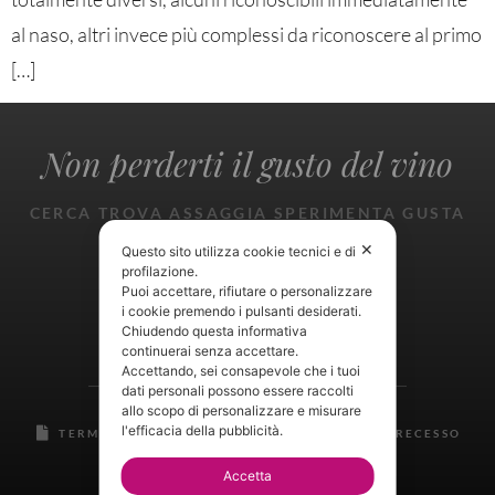
al naso, altri invece più complessi da riconoscere al primo
[…]
Non perderti il gusto del vino
CERCA TROVA ASSAGGIA SPERIMENTA GUSTA
GIOISCI
✕
Questo sito utilizza cookie tecnici e di
profilazione.
Puoi accettare, rifiutare o personalizzare
i cookie premendo i pulsanti desiderati.
Chiudendo questa informativa
continuerai senza accettare.
Accettando, sei consapevole che i tuoi
dati personali possono essere raccolti
allo scopo di personalizzare e misurare
l'efficacia della pubblicità.
TERMINI E CONDIZIONI
RESI E DIRITTO DI RECESSO
PRIVACY CENTER
Accetta