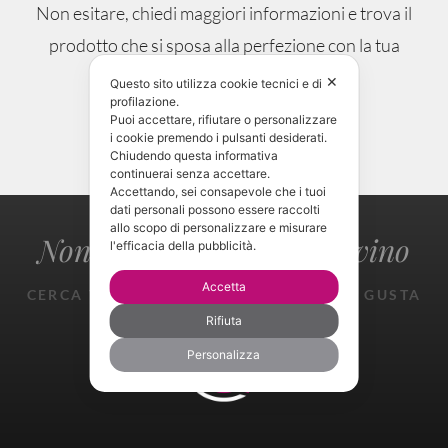
Non esitare, chiedi maggiori informazioni e trova il
prodotto che si sposa alla perfezione con la tua
occasione.
✕
Questo sito utilizza cookie tecnici e di
profilazione.
Puoi accettare, rifiutare o personalizzare
i cookie premendo i pulsanti desiderati.
CONTATTAMI!
Chiudendo questa informativa
continuerai senza accettare.
Accettando, sei consapevole che i tuoi
dati personali possono essere raccolti
allo scopo di personalizzare e misurare
Non perderti il gusto del vino
l'efficacia della pubblicità.
Accetta
CERCA TROVA ASSAGGIA SPERIMENTA GUSTA
GIOISCI
Rifiuta
Personalizza