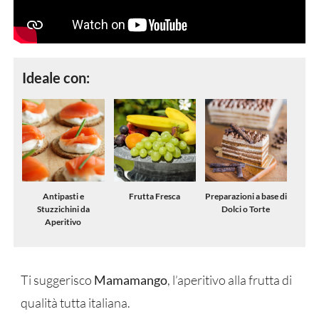
Ideale con:
Antipasti e
Frutta Fresca
Preparazioni a base di
Stuzzichini da
Dolci o Torte
Aperitivo
Ti suggerisco
Mamamango
, l’aperitivo alla frutta di
qualità tutta italiana.