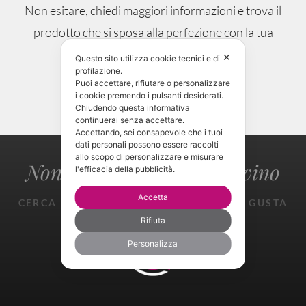
Non esitare, chiedi maggiori informazioni e trova il
prodotto che si sposa alla perfezione con la tua
occasione.
✕
Questo sito utilizza cookie tecnici e di
profilazione.
Puoi accettare, rifiutare o personalizzare
i cookie premendo i pulsanti desiderati.
CONTATTAMI!
Chiudendo questa informativa
continuerai senza accettare.
Accettando, sei consapevole che i tuoi
dati personali possono essere raccolti
allo scopo di personalizzare e misurare
Non perderti il gusto del vino
l'efficacia della pubblicità.
Accetta
CERCA TROVA ASSAGGIA SPERIMENTA GUSTA
GIOISCI
Rifiuta
Personalizza