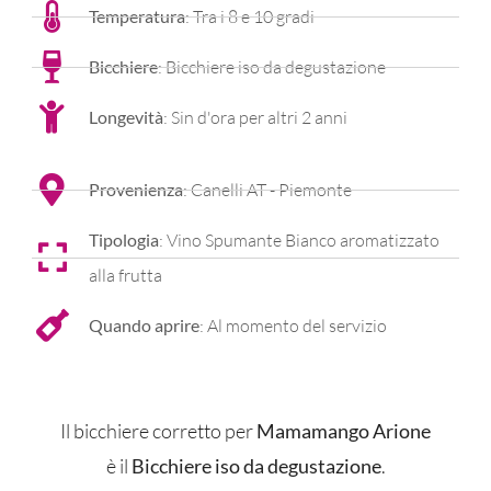
Temperatura
: Tra i 8 e 10 gradi
Bicchiere
: Bicchiere iso da degustazione
Longevità
: Sin d'ora per altri 2 anni
Provenienza
: Canelli AT - Piemonte
Tipologia
: Vino Spumante Bianco aromatizzato
alla frutta
Quando aprire
: Al momento del servizio
Il bicchiere corretto per
Mamamango Arione
è il
Bicchiere iso da degustazione
.