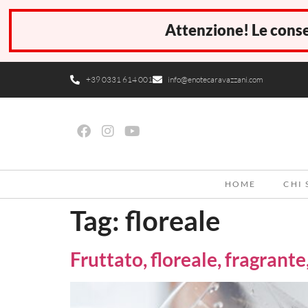
Attenzione! Le conse
+39 0331 614 001
info@enotecaravazzani.com
HOME
CHI
Tag:
floreale
Fruttato, floreale, fragrante