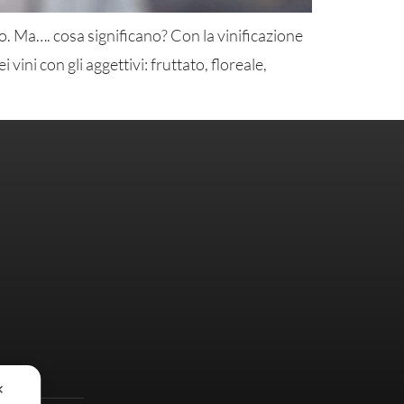
o. Ma…. cosa significano? Con la vinificazione
ni con gli aggettivi: fruttato, floreale,
✕