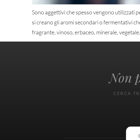
Sono aggettivi che spesso vengono utilizzati pe
si creano gli aromi secondari o fermentativi ch
fragrante, vinoso, erbaceo, minerale, vegetale
Non p
CERCA TR