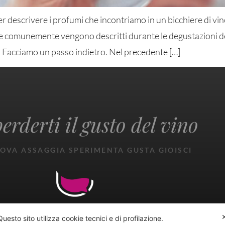
r descrivere i profumi che incontriamo in un bicchiere di vin
e comunemente vengono descritti durante le degustazioni dei vi
. Facciamo un passo indietro. Nel precedente […]
erderti il gusto del vino
OVA ASSAGGIA SPERIMENTA GUSTA GIOISCI
Questo sito utilizza cookie tecnici e di profilazione.