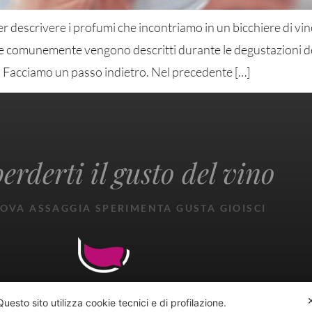
r descrivere i profumi che incontriamo in un bicchiere di vin
e comunemente vengono descritti durante le degustazioni dei vi
. Facciamo un passo indietro. Nel precedente […]
erderti il gusto del vino
OVA ASSAGGIA SPERIMENTA GUSTA GIOISCI
Questo sito utilizza cookie tecnici e di profilazione.