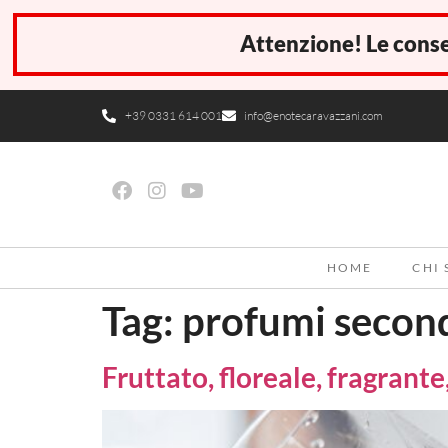
Attenzione! Le conse
+39 0331 614 001
info@enotecaravazzani.com
HOME
CHI
Tag:
profumi second
Fruttato, floreale, fragrante