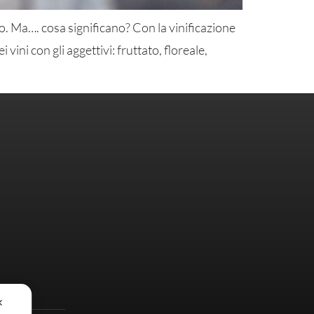
o. Ma…. cosa significano? Con la vinificazione
ni con gli aggettivi: fruttato, floreale,
✕