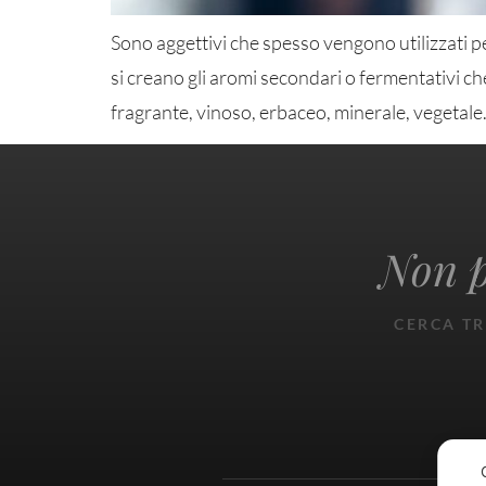
Sono aggettivi che spesso vengono utilizzati pe
si creano gli aromi secondari o fermentativi ch
fragrante, vinoso, erbaceo, minerale, vegetale
Non p
CERCA TR