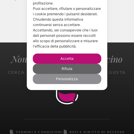
profilazione.
occasione.
Puoi accettare, rifiutare o personalizzare
i cookie premendo i pulsanti desiderati.
Chiudendo questa informativa
continuerai senza accettare.
CONTATTAMI!
Accettando, sei consapevole che i tuoi
dati personali possono essere raccolti
allo scopo di personalizzare e misurare
l'efficacia della pubblicità.
Non perderti il gusto del vino
Accetta
Rifiuta
CERCA TROVA ASSAGGIA SPERIMENTA GUSTA
GIOISCI
Personalizza
TERMINI E CONDIZIONI
RESI E DIRITTO DI RECESSO