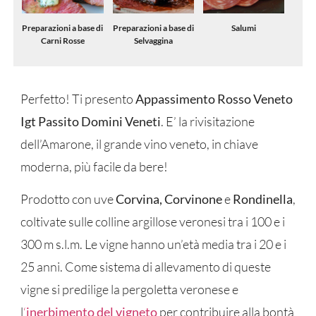
Preparazioni a base di
Preparazioni a base di
Salumi
Carni Rosse
Selvaggina
Perfetto! Ti presento
Appassimento Rosso Veneto
Igt Passito Domini Veneti
. E’ la rivisitazione
dell’Amarone, il grande vino veneto, in chiave
moderna, più facile da bere!
Prodotto con uve
Corvina, Corvinone
e
Rondinella
,
coltivate sulle colline argillose veronesi tra i 100 e i
300 m s.l.m. Le vigne hanno un’età media tra i 20 e i
25 anni. Come sistema di allevamento di queste
vigne si predilige la pergoletta veronese e
l
‘
inerbimento del vigneto
per contribuire alla bontà