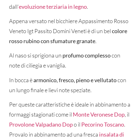
dall’
evoluzione terziaria in legno
.
Appena versato nel bicchiere Appassimento Rosso
Veneto Igt Passito Domini Veneti è di un bel
colore
rosso rubino con sfumature granate
.
Al naso si sprigiona un
profumo complesso
con
note di ciliegia e vaniglia.
In bocca è
armonico, fresco, pieno e vellutato
con
un lungo finale e lievi note speziate.
Per queste caratteristiche è ideale in abbinamento a
formaggi stagionati come il
Monte Veronese Dop
, il
Provolone Valpadano Dop
o il
Pecorino Toscano
.
Provalo in abbinamento ad una fresca
insalata di