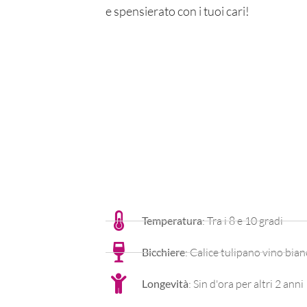
e spensierato con i tuoi cari!
Temperatura
: Tra i 8 e 10 gradi
Bicchiere
: Calice tulipano vino bia
Longevità
: Sin d'ora per altri 2 anni