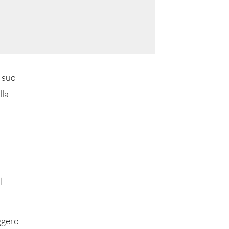
l suo
lla
l
ggero