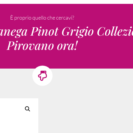
È proprio quello che cercavi?
nega Pinot Grigio Collezi
Pirovano ora!