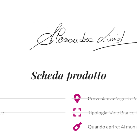
Scheda prodotto
Provenienza
: Vigneti P
nco
Tipologia
: Vino Bianco
Quando aprire
: Al mom