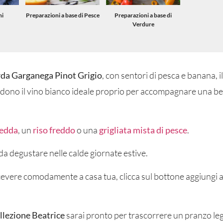
hi
Preparazioni a base di Pesce
Preparazioni a base di
Verdure
da Garganega Pinot Grigio
, con sentori di pesca e banana, i
endono il vino bianco ideale proprio per accompagnare una be
redda
, un
riso freddo
o una
grigliata mista di pesce
.
da degustare nelle calde giornate estive.
ricevere comodamente a casa tua, clicca sul bottone aggiungi a
llezione Beatrice
sarai pronto per trascorrere un pranzo le