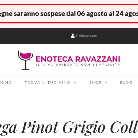
gne saranno sospese dal 06 agosto al 24 ago
Il mio account
 SONO
TROVA IL TUO VINO
SHOP
BLOG
a Pinot Grigio Coll