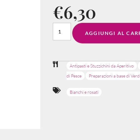
€
6,30
AGGIUNGI AL CAR
Antipasti e Stuzzichini da Aperitivo
di Pesce
Preparazioni a base di Ver
Bianchi e rosati