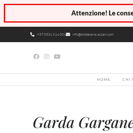
Attenzione! Le conse
+39 0331 614 001
info@enotecaravazzani.com
HOME
CHI
Garda Garganeg