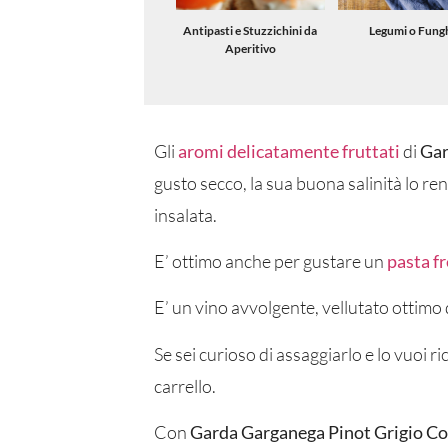
Antipasti e Stuzzichini da
Legumi o Fung
Aperitivo
Gli
aromi delicatamente fruttati
di
Gar
gusto secco, la sua buona salinità lo r
insalata.
E’ ottimo anche per gustare un
pasta f
E’ un vino avvolgente, vellutato ottimo 
Se sei curioso di assaggiarlo e lo vuoi 
carrello.
Con
Garda Garganega Pinot Grigio Co