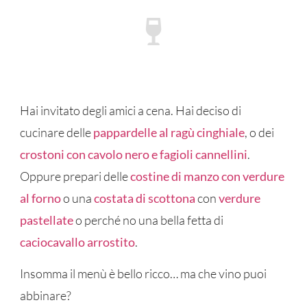
Hai invitato degli amici a cena. Hai deciso di
cucinare delle
pappardelle al ragù cinghiale
, o dei
crostoni con cavolo nero e fagioli cannellini
.
Oppure prepari delle
costine di manzo con verdure
al forno
o una
costata di scottona
con
verdure
pastellate
o perché no una bella fetta di
caciocavallo arrostito
.
Insomma il menù è bello ricco… ma che vino puoi
abbinare?