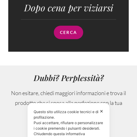
Dopo cena per viziarsi
CERCA
Dubbi? Perplessità?
Non esitare, chiedi maggiori informazioni e trova il
prodotto che si sposa alla perfezione con la tua
✕
occasione.
Questo sito utilizza cookie tecnici e di
profilazione.
Puoi accettare, rifiutare o personalizzare
i cookie premendo i pulsanti desiderati.
CONTATTAMI!
Chiudendo questa informativa