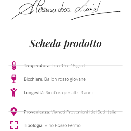
Scheda prodotto
Temperatura
: Tra i 16 e 18 gradi
Bicchiere
: Ballon rosso giovane
Longevità
: Sin d'ora per altri 3 anni
Provenienza
: Vigneti Provenienti dal Sud Italia
Tipologia
: Vino Rosso Fermo