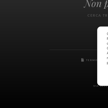
Non p
CERCA TR
TERMINI E C
RAVA
VIA DEL