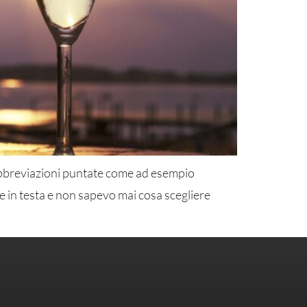
 abbreviazioni puntate come ad esempio
e in testa e non sapevo mai cosa scegliere