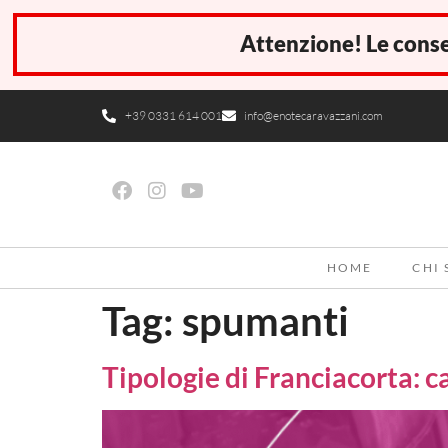
Attenzione! Le conse
+39 0331 614 001
info@enotecaravazzani.com
HOME
CHI
Tag:
spumanti
Tipologie di Franciacorta: c