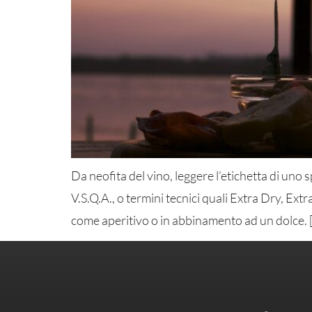
Da neofita del vino, leggere l’etichetta di u
V.S.Q.A., o termini tecnici quali Extra Dry, E
come aperitivo o in abbinamento ad un dolce. 