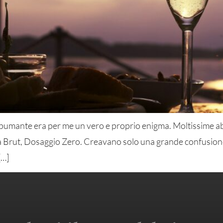
no spumante era per me un vero e proprio enigma. Moltissime
xtra Brut, Dosaggio Zero. Creavano solo una grande confusion
[…]