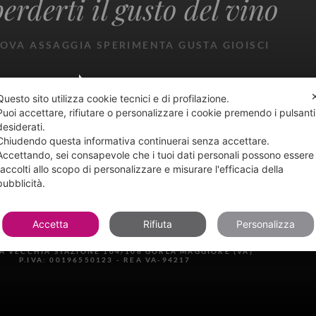
erderti il gusto del vino
OVA ASSAGGIA SPERIMENTA GUSTA GIOISCI
Questo sito utilizza cookie tecnici e di profilazione.
Puoi accettare, rifiutare o personalizzare i cookie premendo i pulsanti
desiderati.
Chiudendo questa informativa continuerai senza accettare.
Accettando, sei consapevole che i tuoi dati personali possono essere
raccolti allo scopo di personalizzare e misurare l'efficacia della
ONDIZIONI
RESI E DIRITTO DI RECESSO
PRIVACY CENTER
pubblicità.
Accetta
Rifiuta
Personalizza
ZZANI E FORTUNATO DI LIMIDO RODOLFO & C. SNC
LA VECCHIA STAZIONE 104/106 GORLA MAGGIORE (VA)
P.IVA: 00196550123 - REA VA-94217