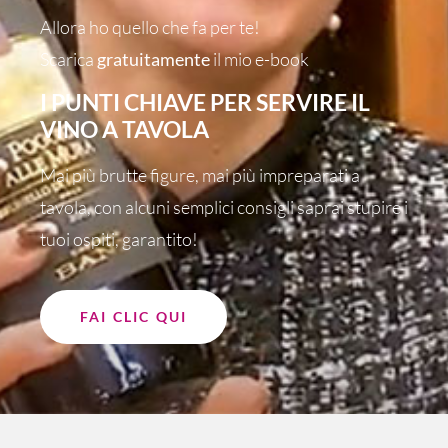
Allora ho quello che fa per te!
Scarica
gratuitamente
il mio e-book
I PUNTI CHIAVE PER SERVIRE IL
VINO A TAVOLA
Mai più brutte figure, mai più impreparati a
tavola, con alcuni semplici consigli saprai stupire i
tuoi ospiti, garantito!
FAI CLIC QUI