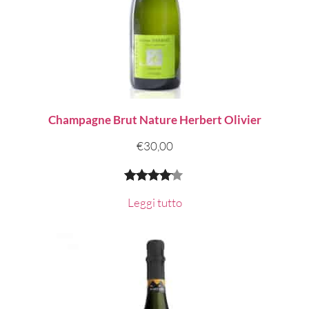
Champagne Brut Nature Herbert Olivier
€
30,00
Valutato
1
Leggi tutto
4.00
su
5 su
base di
recensioni