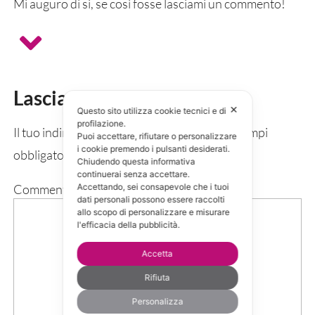
Mi auguro di si, se così fosse lasciami un commento!
Lascia un commento
✕
Questo sito utilizza cookie tecnici e di
profilazione.
Il tuo indirizzo email non sarà pubblicato.
I campi
Puoi accettare, rifiutare o personalizzare
i cookie premendo i pulsanti desiderati.
obbligatori sono contrassegnati
*
Chiudendo questa informativa
continuerai senza accettare.
Commento
*
Accettando, sei consapevole che i tuoi
dati personali possono essere raccolti
allo scopo di personalizzare e misurare
l'efficacia della pubblicità.
Accetta
Rifiuta
Personalizza