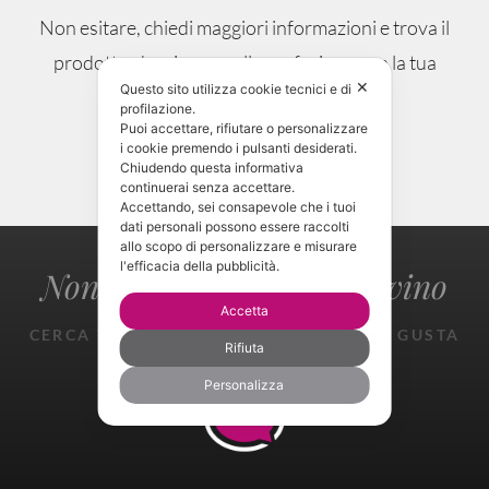
Non esitare, chiedi maggiori informazioni e trova il
prodotto che si sposa alla perfezione con la tua
✕
Questo sito utilizza cookie tecnici e di
occasione.
profilazione.
Puoi accettare, rifiutare o personalizzare
i cookie premendo i pulsanti desiderati.
CONTATTAMI!
Chiudendo questa informativa
continuerai senza accettare.
Accettando, sei consapevole che i tuoi
dati personali possono essere raccolti
allo scopo di personalizzare e misurare
l'efficacia della pubblicità.
Non perderti il gusto del vino
Accetta
CERCA TROVA ASSAGGIA SPERIMENTA GUSTA
Rifiuta
GIOISCI
Personalizza