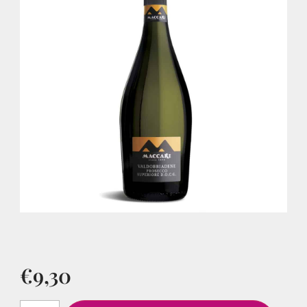
€
9,30