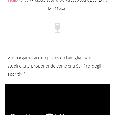
Home
»
Shop
»
Prosecco Superiore di Valdobbiadene Docg Extra
Dry Maccari
Vuoi organizzare un pranzo in famiglia e vuoi
stupire tutti proponendo come entrée il “re” degli
aperitivi?