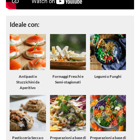
Ideale con:
Antipasti e
Formaggi Freschi e
Legumi o Funghi
Stuzzichini da
Semi-stagionati
Aperitivo
Pasticceria Secca o
Preparazioni a base di
Preparazioni a base di