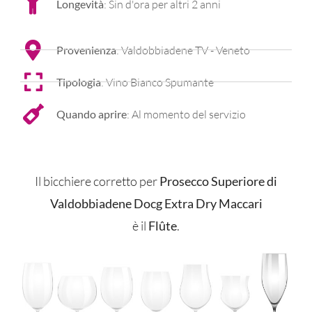
Longevità
: Sin d'ora per altri 2 anni
Provenienza
: Valdobbiadene TV - Veneto
Tipologia
: Vino Bianco Spumante
Quando aprire
: Al momento del servizio
Il bicchiere corretto per
Prosecco Superiore di
Valdobbiadene Docg Extra Dry Maccari
è il
Flûte
.