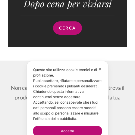
Dopo cena per viziarsi
CERCA
✕
Dubbi? Perplessità?
Questo sito utilizza cookie tecnici e di
profilazione.
Puoi accettare, rifiutare o personalizzare
i cookie premendo i pulsanti desiderati.
Non esitare, chiedi maggiori informazioni e trova il
Chiudendo questa informativa
prodotto che si sposa alla perfezione con la tua
continuerai senza accettare.
Accettando, sei consapevole che i tuoi
occasione.
dati personali possono essere raccolti
allo scopo di personalizzare e misurare
l'efficacia della pubblicità.
CONTATTAMI!
Accetta