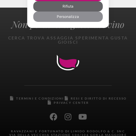
Rifiuta
Personalizza
Non perderti il gusto del vino
CERCA TROVA ASSAGGIA SPERIMENTA GUSTA
GIOISCI
TERMINI E CONDIZIONI
RESI E DIRITTO DI RECESSO
PRIVACY CENTER
RAVAZZANI E FORTUNATO DI LIMIDO RODOLFO & C. SNC
VIA DELLA VECCHIA STAZIONE 104/106 GORLA MAGGIORE