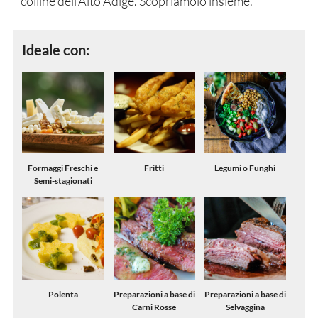
colline dell’Alto Adige. Scopriamolo insieme.
Ideale con:
Formaggi Freschi e
Fritti
Legumi o Funghi
Semi-stagionati
Polenta
Preparazioni a base di
Preparazioni a base di
Carni Rosse
Selvaggina