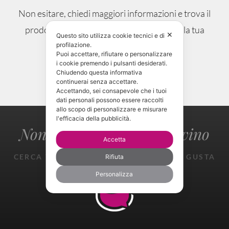
Non esitare, chiedi maggiori informazioni e trova il
prodotto che si sposa alla perfezione con la tua
✕
Questo sito utilizza cookie tecnici e di
occasione.
profilazione.
Puoi accettare, rifiutare o personalizzare
i cookie premendo i pulsanti desiderati.
Chiudendo questa informativa
CONTATTAMI!
continuerai senza accettare.
Accettando, sei consapevole che i tuoi
dati personali possono essere raccolti
allo scopo di personalizzare e misurare
l'efficacia della pubblicità.
Non perderti il gusto del vino
Accetta
CERCA TROVA ASSAGGIA SPERIMENTA GUSTA
Rifiuta
GIOISCI
Personalizza