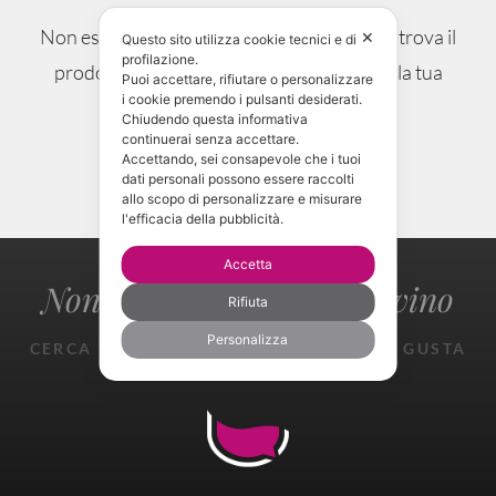
Non esitare, chiedi maggiori informazioni e trova il
✕
Questo sito utilizza cookie tecnici e di
profilazione.
prodotto che si sposa alla perfezione con la tua
Puoi accettare, rifiutare o personalizzare
i cookie premendo i pulsanti desiderati.
occasione.
Chiudendo questa informativa
continuerai senza accettare.
Accettando, sei consapevole che i tuoi
CONTATTAMI!
dati personali possono essere raccolti
allo scopo di personalizzare e misurare
l'efficacia della pubblicità.
Accetta
Non perderti il gusto del vino
Rifiuta
Personalizza
CERCA TROVA ASSAGGIA SPERIMENTA GUSTA
GIOISCI