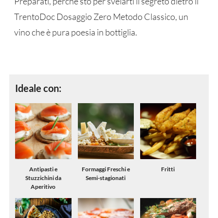
Preparati, perché sto per svelarti il ​​segreto dietro il
TrentoDoc Dosaggio Zero Metodo Classico, un
vino che è pura poesia in bottiglia.
Ideale con:
Antipasti e
Formaggi Freschi e
Fritti
Stuzzichini da
Semi-stagionati
Aperitivo