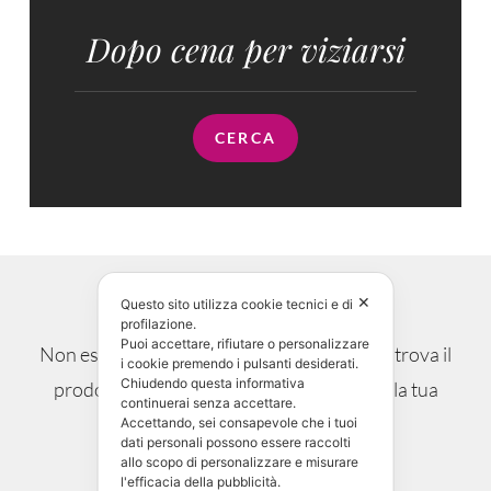
Dopo cena per viziarsi
CERCA
Dubbi? Perplessità?
✕
Questo sito utilizza cookie tecnici e di
profilazione.
Puoi accettare, rifiutare o personalizzare
Non esitare, chiedi maggiori informazioni e trova il
i cookie premendo i pulsanti desiderati.
Chiudendo questa informativa
prodotto che si sposa alla perfezione con la tua
continuerai senza accettare.
occasione.
Accettando, sei consapevole che i tuoi
dati personali possono essere raccolti
allo scopo di personalizzare e misurare
l'efficacia della pubblicità.