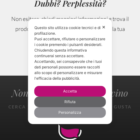
Dubbi? Perplessità?
Non esitare, chiedi maggiori informazioni e trova il
✕
prodotto che si sposa alla perfezione con la tua
Questo sito utilizza cookie tecnici e di
profilazione.
occasione.
Puoi accettare, rifiutare o personalizzare
i cookie premendo i pulsanti desiderati.
Chiudendo questa informativa
continuerai senza accettare.
CONTATTAMI!
Accettando, sei consapevole che i tuoi
dati personali possono essere raccolti
allo scopo di personalizzare e misurare
l'efficacia della pubblicità.
Non perderti il gusto del vino
Accetta
Rifiuta
CERCA TROVA ASSAGGIA SPERIMENTA GUSTA
GIOISCI
Personalizza