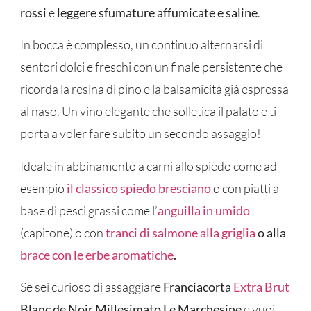
rossi
e
leggere sfumature affumicate e saline
.
In bocca è complesso, un continuo alternarsi di
sentori dolci e freschi con un finale persistente che
ricorda la resina di pino e la balsamicità già espressa
al naso. Un vino elegante che solletica il palato e ti
porta a voler fare subito un secondo assaggio!
Ideale in abbinamento a carni allo spiedo come ad
esempio
il classico spiedo bresciano
o con piatti a
base di pesci grassi come l’
anguilla in umido
(capitone) o con
tranci di salmone alla griglia
o alla
brace con le erbe aromatiche
.
Se sei curioso di assaggiare
Franciacorta
Extra Brut
Blanc de Noir Millesimato Le Marchesine
e vuoi