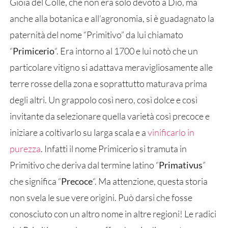
Gioia del Colle, che non era solo devoto a Dio, ma
anche alla botanica e all’agronomia, si è guadagnato la
paternità del nome “Primitivo” da lui chiamato
“
Primicerio
“. Era intorno al 1700 e lui notò che un
particolare vitigno si adattava meravigliosamente alle
terre rosse della zona e soprattutto maturava prima
degli altri. Un grappolo così nero, così dolce e così
invitante da selezionare quella varietà così precoce e
iniziare a coltivarlo su larga scala e a
vinificarlo in
purezza
. Infatti il nome Primicerio si tramuta in
Primitivo che deriva dal termine latino “
Primativus
”
che significa “
Precoce
“. Ma attenzione, questa storia
non svela le sue vere origini. Può darsi che fosse
conosciuto con un altro nome in altre regioni! Le radici