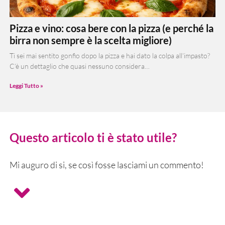
Pizza e vino: cosa bere con la pizza (e perché la
birra non sempre è la scelta migliore)
Ti sei mai sentito gonfio dopo la pizza e hai dato la colpa all’impasto?
C’è un dettaglio che quasi nessuno considera…
Leggi Tutto »
Questo articolo ti è stato utile?
Mi auguro di si, se così fosse lasciami un commento!