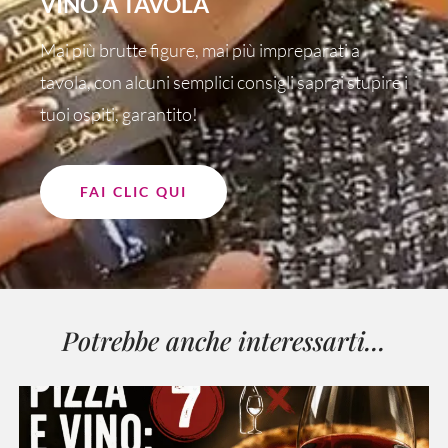
VINO A TAVOLA
Mai più brutte figure, mai più impreparati a
tavola, con alcuni semplici consigli saprai stupire i
tuoi ospiti, garantito!
FAI CLIC QUI
Potrebbe anche interessarti...