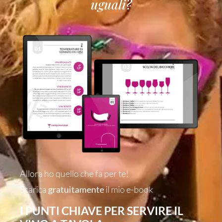
uguali?
Allora ho quello che fa per te!
Scarica
gratuitamente
il mio e-book
I PUNTI CHIAVE PER SERVIRE IL