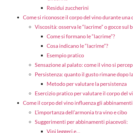
Residui zuccherini
Come si riconosce il corpo del vino durante una
Viscosità: osserva le “lacrime” o gocce sul 
Come si formano le “lacrime”?
Cosa indicano le “lacrime”?
Esempio pratico
Sensazione al palato: come il vino si percep
Persistenza: quanto il gusto rimane dopo l
Met
odo per valutare la persistenza
Esercizio pratico per valutare il corpo del v
Come il corpo del vino influenza gli abbinamenti
L’importanza dell’armonia tra vino e cibo
Suggerimenti per abbinamenti piacevoli:
Vini leggeri e…