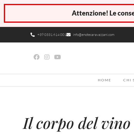
Attenzione! Le conse
+39 0331 614 001
info@enotecaravazzani.com
HOME
CHI
Il corpo del vino