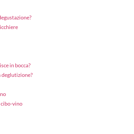
 degustazione?
bicchiere
isce in bocca?
a deglutizione?
ino
 cibo-vino