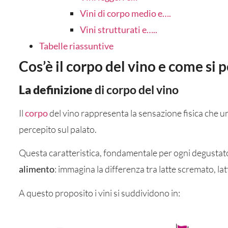
Vini di corpo medio e….
Vini strutturati e…..
Tabelle riassuntive
Cos’è il corpo del vino e come si 
La definizione
di corpo del vino
Il
corpo
del vino rappresenta la sensazione fisica che un
percepito sul palato.
Questa caratteristica, fondamentale per ogni degustat
alimento
: immagina la differenza tra latte scremato, la
A questo proposito i vini si suddividono in: