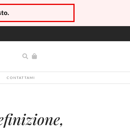
sto.
CONTATTAMI
efinizione,