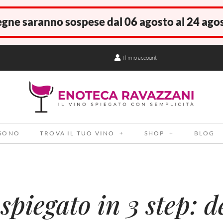
gne saranno sospese dal 06 agosto al 24 ago
Il mio account
 SONO
TROVA IL TUO VINO
SHOP
BLOG
 spiegato in 3 step: d