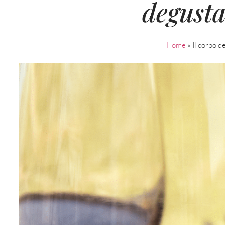
degusta
Home
»
Il corpo d